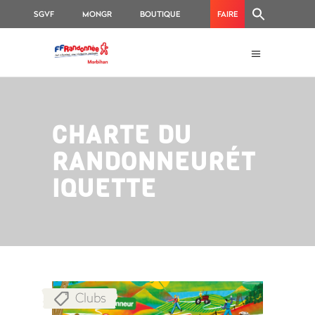
SGVF
MONGR
BOUTIQUE
FAIRE
FFRANDONNÉE
UN
MORBIHAN
DON
CHARTE DU
RANDONNEURÉT
IQUETTE
Clubs