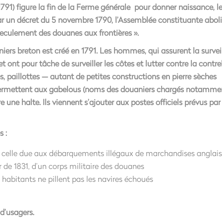
91) figure la fin de la Ferme générale pour donner naissance, le
Par un décret du 5 novembre 1790, l’Assemblée constituante aboli
« reculement des douanes aux frontières ».
niers breton est créé en 1791. Les hommes, qui assurent la survei
t ont pour tâche de surveiller les côtes et lutter contre la contr
s, paillottes — autant de petites constructions en pierre sèches
permettent aux gabelous (noms des douaniers chargés notamme
aire une halte. Ils viennent s’ajouter aux postes officiels prévus par
s :
er celle due aux débarquements illégaux de marchandises anglai
ir de 1831, d’un corps militaire des douanes
s habitants ne pillent pas les navires échoués
 d’usagers.