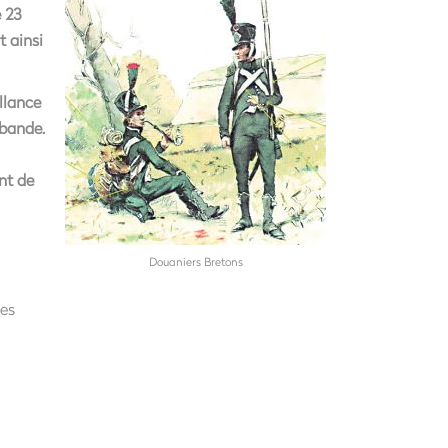
 23
t ainsi
llance
ebande.
nt de
Douaniers Bretons
ses