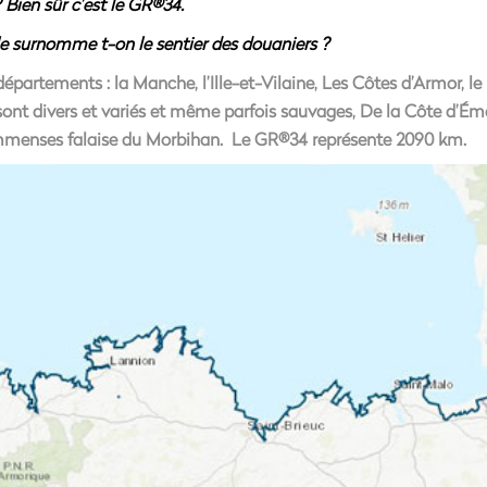
 Bien sûr c’est le GR®34.
le surnomme t-on le sentier des douaniers ?
partements : la Manche, l’Ille-et-Vilaine, Les Côtes d’Armor, le F
sont divers et variés et même parfois sauvages, De la Côte d’Ém
es immenses falaise du Morbihan. Le GR®34 représente
2090 km.