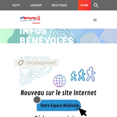
SGVF
MONGR
BOUTIQUE
FAIRE
FFRANDONNÉE
UN
MORBIHAN
DON
INFOS
BÉNÉVOLES
Uncategorized